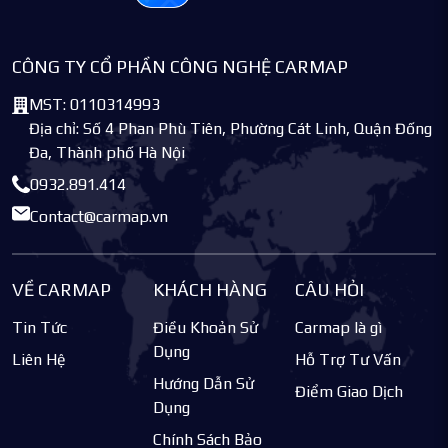
CÔNG TY CỔ PHẦN CÔNG NGHỆ CARMAP
MST: 0110314993
Địa chỉ: Số 4 Phan Phù Tiên, Phường Cát Linh, Quận Đống
Đa, Thành phố Hà Nội
0932.891.414
Contact@carmap.vn
VỀ CARMAP
KHÁCH HÀNG
CÂU HỎI
Tin Tức
Điều Khoản Sử
Carmap là gì
Dụng
Liên Hệ
Hỗ Trợ Tư Vấn
Hướng Dẫn Sử
Điểm Giao Dịch
Dụng
Chính Sách Bảo