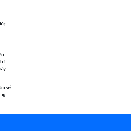
giúp
ên
trí
này
tin về
ông