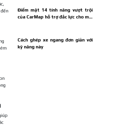
c,
Điểm mặt 14 tính năng vượt trội
n đến
của CarMap hỗ trợ đắc lực cho mọi
tài xế
Cách ghép xe ngang đơn giản với
ng
kỹ năng này
 kém
con
óng
n
giúp
ác