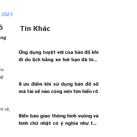
, 2023
õ
Tin Khác
ong
Ứng dụng tuyệt vời của bản đồ khi
đi du lịch bằng xe hơi bạn đã biết
chưa?
ến
hệ
8 ưu điểm khi sử dụng bản đồ số
mà tài xế nào cũng nên tìm hiểu rõ
m rẽ,
Biển báo giao thông hình vuông và
hình chữ nhật có ý nghĩa như thế
nào?