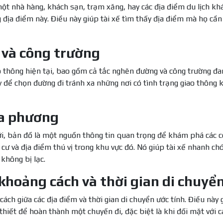
ột nhà hàng, khách sạn, trạm xăng, hay các địa điểm du lịch khá
g địa điểm này. Điều này giúp tài xế tìm thấy địa điểm mà họ cầ
e và công trường
o thông hiện tại, bao gồm cả tắc nghẽn đường và công trường đa
y để chọn đường đi tránh xa những nơi có tình trạng giao thông
ịa phương
mới, bản đồ là một nguồn thông tin quan trọng để khám phá các 
cư và địa điểm thú vị trong khu vực đó. Nó giúp tài xế nhanh ch
không bị lạc.
 khoảng cách và thời gian di chuyể
ách giữa các địa điểm và thời gian di chuyển ước tính. Điều này 
 thiết để hoàn thành một chuyến đi, đặc biệt là khi đối mặt với c